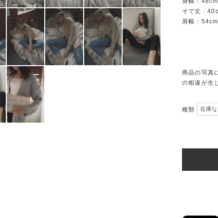
身幅：48c
そで丈 : 40
肩幅：54c
商品の写真
の相違が生
種類