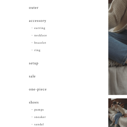
outer
accessory
earring
necklace
bracelet
ring
setup
sale
one-piece
shoes
pumps
sneaker
sandal