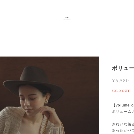
ボリュ
¥6,580
SOLD OUT
【volume c
ボリューム
きれいな編
あったかパ