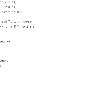
なシャツにも
トップスにも
シュな仕上がりに
丈で厚手のニットなので
ーとしても着用できます！
ige,grey
90%
%
m