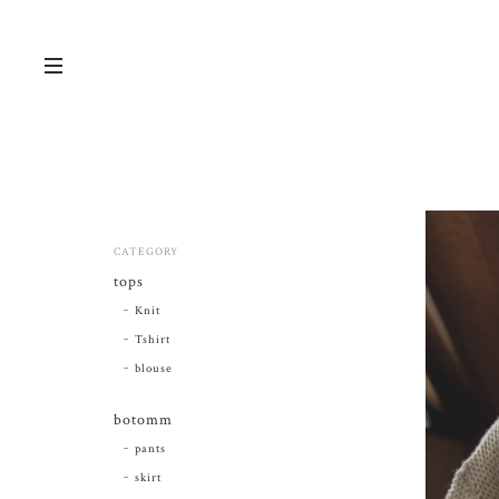
CATEGORY
tops
Knit
Tshirt
blouse
botomm
pants
skirt