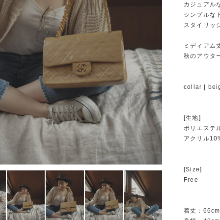
カジュアル
シンプルな
スタイリッ
ミディアム
秋のアウタ
collar | be
[生地]
ポリエステル
アクリル10
[Size]
Free
着丈：66c