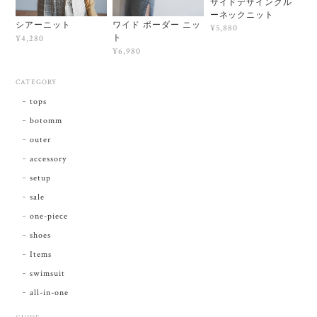
サイドデザインクル
ーネックニット
シアーニット
ワイド ボーダー ニッ
¥5,880
ト
¥4,280
¥6,980
CATEGORY
tops
botomm
outer
accessory
setup
sale
one-piece
shoes
Items
swimsuit
all-in-one