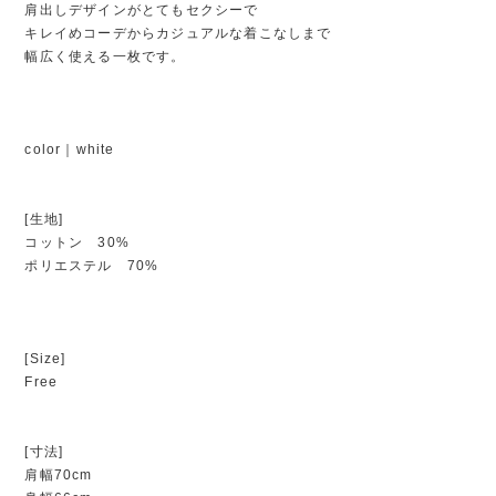
肩出しデザインがとてもセクシーで
キレイめコーデからカジュアルな着こなしまで
幅広く使える一枚です。
color｜white
[生地]
コットン 30%
ポリエステル 70%
[Size]
Free
[寸法]
肩幅70cm