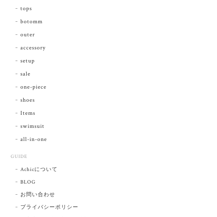
tops
botomm
outer
accessory
setup
sale
one-piece
shoes
Items
swimsuit
all-in-one
GUIDE
Achicについて
BLOG
お問い合わせ
プライバシーポリシー