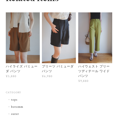
ハイライズ バミュー
プリーツ バミューダ
ハイウェスト プリー
ダ パンツ
パンツ
ツディテール ワイド
パンツ
¥5,880
¥6,980
¥9,880
CATEGORY
tops
botomm
outer