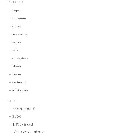
CATEGORY
tops
botomm
outer
accessory
setup
sale
one-piece
shoes
Items
swimsuit
all-in-one
GUIDE
Achicについて
BLOG
お問い合わせ
プライバシーポリシー