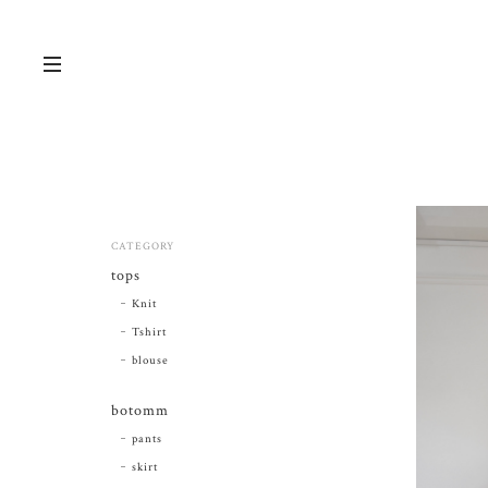
CATEGORY
tops
Knit
Tshirt
blouse
botomm
pants
skirt