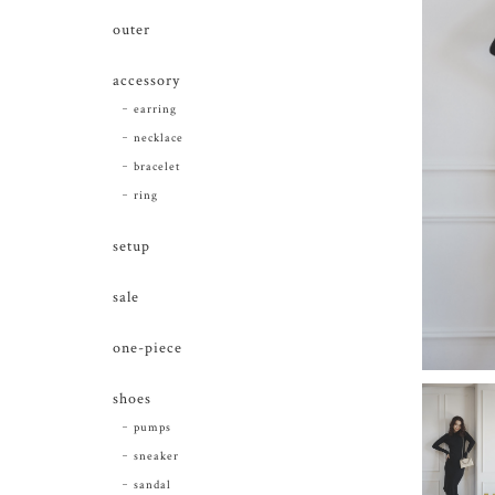
outer
accessory
earring
necklace
bracelet
ring
setup
sale
one-piece
shoes
pumps
sneaker
sandal