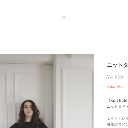
ニット
¥4,580
SOLD OUT
【Knit tigh
ニットタイ
女性らしい
身体のライ