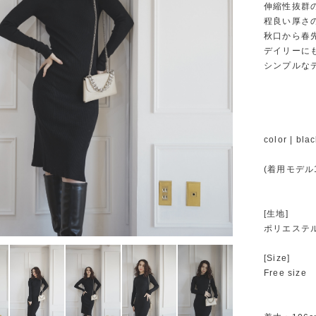
伸縮性抜群
程良い厚さ
秋口から春
デイリーに
シンプルな
color | bla
(着用モデル1
[生地]
ポリエステ
[Size]
Free size