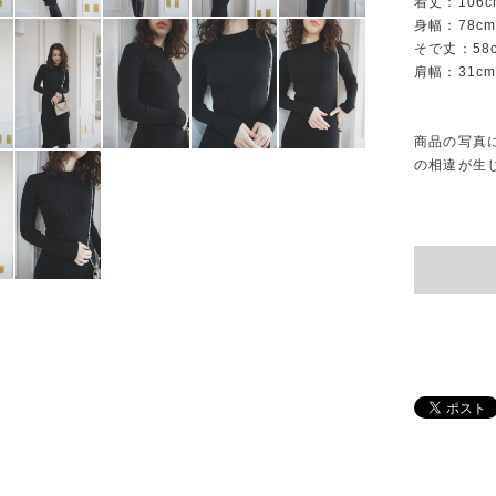
着丈：106c
身幅：78c
そで丈：58
肩幅：31c
商品の写真
の相違が生