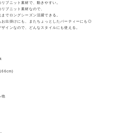
のリブニット素材で、動きやすい。
のリブニット素材なので、
先までロングシーズン活躍できる。
もお出掛けにも、またちょっとしたパーティーにも◎
デザインなので、どんなスタイルにも使える。
ck
66cm)
ル他