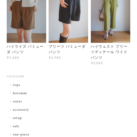
ハイライズ バミュー
プリーツ バミューダ
ハイウェスト プリー
ダ パンツ
パンツ
ツディテール ワイド
パンツ
¥5,880
¥6,980
¥9,880
CATEGORY
tops
botomm
outer
accessory
setup
sale
one-piece