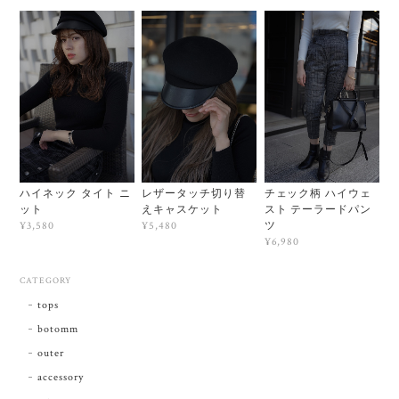
ハイネック タイト ニ
レザータッチ切り替
チェック柄 ハイウェ
ット
えキャスケット
スト テーラードパン
ツ
¥3,580
¥5,480
¥6,980
CATEGORY
tops
botomm
outer
accessory