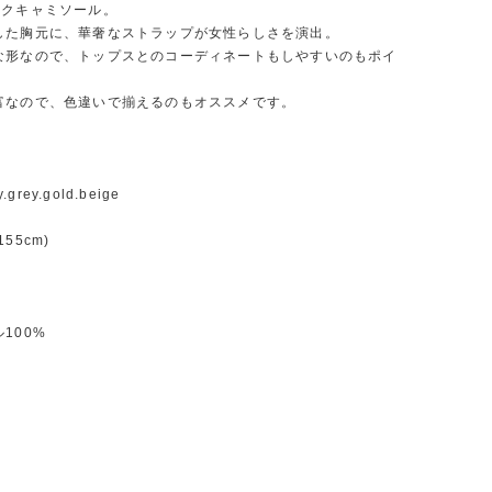
ックキャミソール。
した胸元に、華奢なストラップが女性らしさを演出。
な形なので、トップスとのコーディネートもしやすいのもポイ
富なので、色違いで揃えるのもオススメです。
y.grey.gold.beige
55cm)
100%
m
m