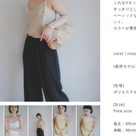
くれるVネ
すっきりと
ベーシック
ント。
カラーが豊
color｜ivor
(着用モデル1
[生地]
ポリエステル
[Size]
Free size
着丈：89c
身幅：86c