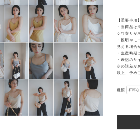
【重要事項
・当商品は
シワ寄りが
・照明やモ
見える場合
・生産時期
・表記のサ
少の誤差が
以上、予め
種類