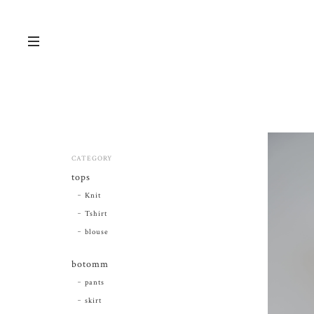
CATEGORY
tops
Knit
Tshirt
blouse
botomm
pants
skirt