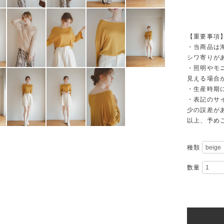
【重要事項
・当商品は
シワ寄りが
・照明やモ
見える場合
・生産時期
・表記のサ
少の誤差が
以上、予め
種類
数量