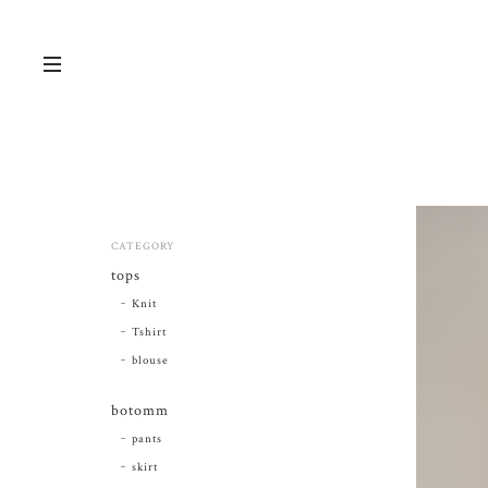
CATEGORY
tops
Knit
Tshirt
blouse
botomm
pants
skirt