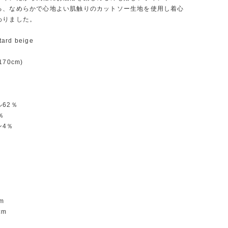
る、なめらかで心地よい肌触りのカットソー生地を使用し着心
わりました。
ard beige
70cm)
62％
％
ン4％
m
m
cm
m