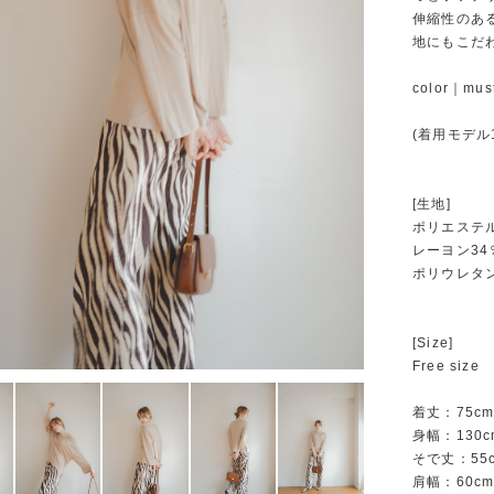
伸縮性のあ
地にもこだ
color｜must
(着用モデル1
[生地]
ポリエステル
レーヨン34
ポリウレタ
[Size]
Free size
着丈：75c
身幅：130c
そで丈：55
肩幅：60c