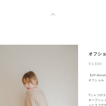
オフショ
¥3,880
【off shoul
オフショル 
Tシャツの
オープンシ
っとラフデ