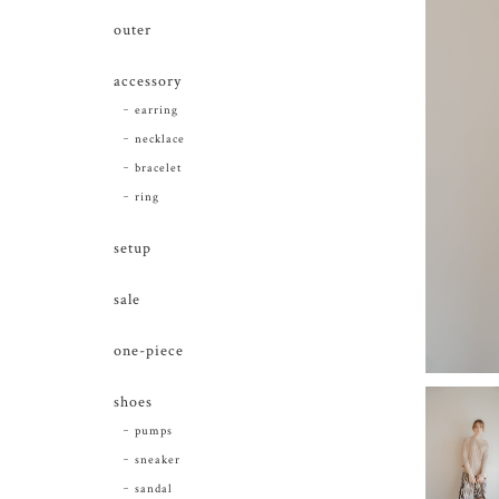
outer
accessory
earring
necklace
bracelet
ring
setup
sale
one-piece
shoes
pumps
sneaker
sandal