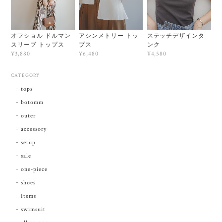
オフショル ドルマン
アシンメトリー トッ
ステッチデザインタ
スリーブ トップス
プス
ンク
¥3,880
¥6,480
¥4,580
CATEGORY
tops
botomm
outer
accessory
setup
sale
one-piece
shoes
Items
swimsuit