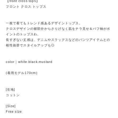
【front cross tops】
フロント クロス トップス
一枚で着てもトレンド感あるデザイントップス。
クロスデザインの裾部分からさりげなく肌をチラ見せ＆パフ袖がポ
イントのトップスわ、
長すぎない丈感は、デニムやスラックスなどのパンツアイテムとの
相性抜群でスタイルアップも◎
color｜white.black.mustard
(着用モデル170cm)
[生地]
コットン
[Size]
Free size