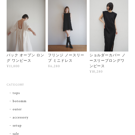
バック オープン ロン
フリンジ ノースリー
ショルダーカバー ノ
グ ワンピース
ブ ミニドレス
ースリーブロングワ
ンピース
¥11,800
¥6,280
¥10,280
CATEGORY
tops
botomm
outer
accessory
setup
sale