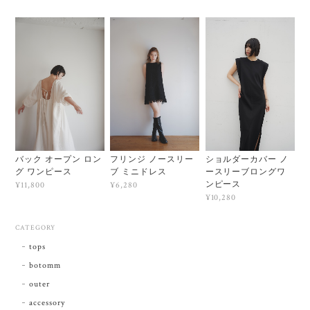
バック オープン ロン
フリンジ ノースリー
ショルダーカバー ノ
グ ワンピース
ブ ミニドレス
ースリーブロングワ
ンピース
¥11,800
¥6,280
¥10,280
CATEGORY
tops
botomm
outer
accessory