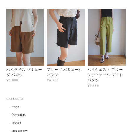
ハイライズ バミュー
プリーツ バミューダ
ハイウェスト プリー
ダ パンツ
パンツ
ツディテール ワイド
パンツ
¥5,880
¥6,980
¥9,880
CATEGORY
tops
botomm
outer
accessory