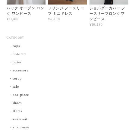
バック オープン ロン
フリンジ ノースリー
ショルダーカバー ノ
グ ワンピース
ブ ミニドレス
ースリーブロングワ
ンピース
¥11,800
¥6,280
¥10,280
CATEGORY
tops
botomm
outer
accessory
setup
sale
one-piece
shoes
Items
swimsuit
all-in-one