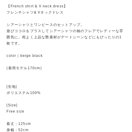
【French shirt & V neck dress】
フレンチシャツ& Vネックドレス
シアーシャツとワンピースのセットアップ。
遊びココロをプラスしてシアーシャツの袖のフレアでレディーな雰
囲気に。程よく上品な艶素材がデートシーンなどにもぴったりの1
枚です。
color｜beige.black
(着用モデル170cm)
[生地]
ポリエステル100%
[Size]
Free size
着丈：125cm
身幅：52cm