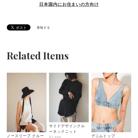
日本国内にお住まいの方向け
通報する
Related Items
サイドデザインクル
ーネックニット
ノースリーブ クルー
デニムトップ
¥5,880