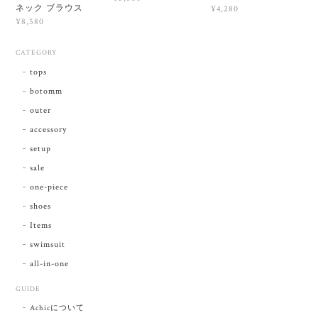
ネック ブラウス
¥4,280
¥8,580
CATEGORY
tops
botomm
outer
accessory
setup
sale
one-piece
shoes
Items
swimsuit
all-in-one
GUIDE
Achicについて