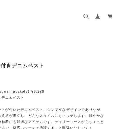
ト付きデニムベスト
t with pockets】¥9,280
きデニムベスト
ットが付いたデニムベスト。シンプルなデザインでありなが
の質感が際立ち、どんなスタイルにもマッチします。軽やかな
重ね着にも最適なアイテムです。デイリーユースからちょっと
けまで、幅広いシーンで活躍すること間違いなしです！