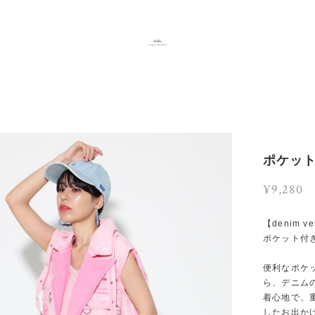
ポケッ
¥9,280
【denim ves
ポケット付
便利なポケ
ら、デニム
着心地で、
したお出か