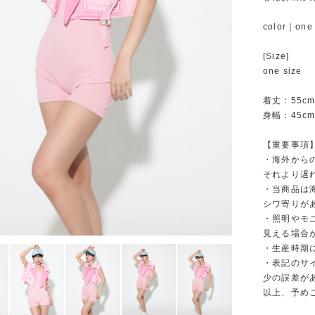
color｜one 
[Size]
one size
着丈：55c
身幅：45c
【重要事項
・海外から
それより遅
・当商品は
シワ寄りが
・照明やモ
見える場合
・生産時期
・表記のサ
少の誤差が
以上、予め