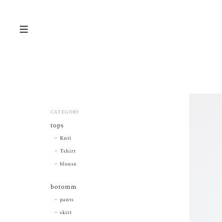
CATEGORY
tops
Knit
Tshirt
blouse
botomm
pants
skirt