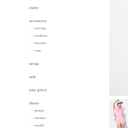
outer
accessory
earring
necklace
bracelet
ring
setup
sale
one-piece
shoes
pumps
sneaker
sandal