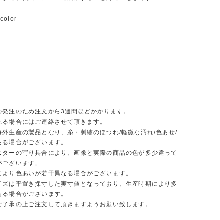
color
m
m
】
の発注のため注文から3週間ほどかかります。
れる場合にはご連絡させて頂きます。
海外生産の製品となり、糸・刺繍のほつれ/軽微な汚れ/色あせ/
ある場合がございます。
ニターの写り具合により、画像と実際の商品の色が多少違って
がございます。
により色あいが若干異なる場合がございます。
イズは平置き採寸した実寸値となっており、生産時期により多
ある場合がございます。
ご了承の上ご注文して頂きますようお願い致します。