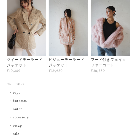
ツイードテーラード
ビジューテーラード
フード付きフェイク
ジャケット
ジャケット
ファーコート
¥10,280
¥39,980
¥20,280
CATEGORY
tops
botomm
outer
accessory
setup
sale