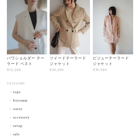
パワショルダー テー
ツイードテーラード
ビジューテーラード
ラード ベスト
ジャケット
ジャケット
¥12,280
¥10,280
¥39,980
CATEGORY
tops
botomm
outer
accessory
setup
sale