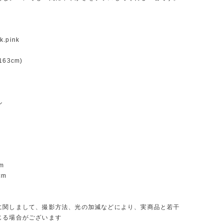
k.pink
63cm)
ル
m
m
cm
m
に関しまして、撮影方法、光の加減などにより、実商品と若干
じる場合がございます