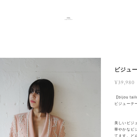
ビジュ
¥39,980
【bijou tai
ビジューテ
美しいビジ
華やかなビ
てます。ど