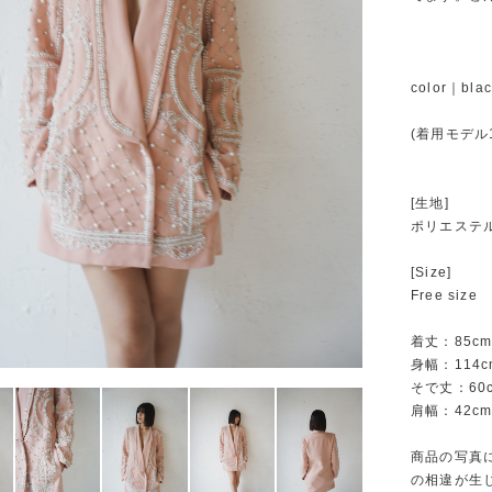
color｜blac
(着用モデル1
[生地]
ポリエステ
[Size]
Free size
着丈：85c
身幅：114c
そで丈：60
肩幅：42c
商品の写真
の相違が生