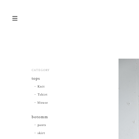
CATEGORY
tops
Knit
Tshirt
blouse
botomm
pants
skirt