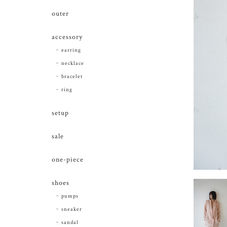
outer
accessory
earring
necklace
bracelet
ring
setup
sale
one-piece
shoes
pumps
sneaker
sandal